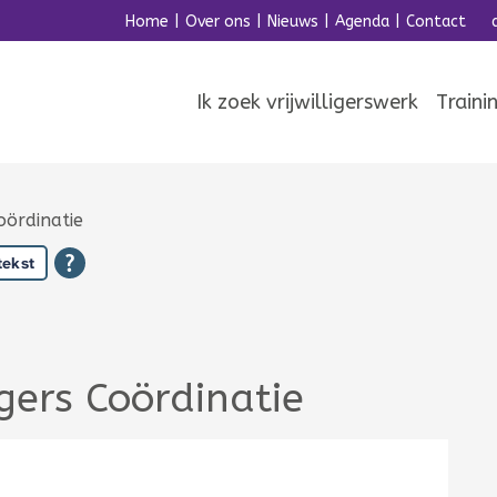
Home
|
Over ons
|
Nieuws
|
Agenda
|
Contact
Ik zoek vrijwilligerswerk
Traini
Coördinatie
tekst
igers Coördinatie