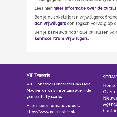
Lees hier
meer informatie over de cursu
Ben je al enkele jaren vrijwilligercoördin
aan vrijwilligers
een logisch vervolg op d
Ben je benieuwd naar alle cursussen va
kenniscentrum Vrijwilligers
.
VIP Tynaarlo
SITEMAP
VIP! Tynaarlo is onderdeel van Neie
Home
Naober, de welzijnsorganisatie in de
Over o
gemeente Tynaarlo.
Nieuw
Agend
Voor meer informatie zie ook:
Contac
https://www.neienaober.nl/