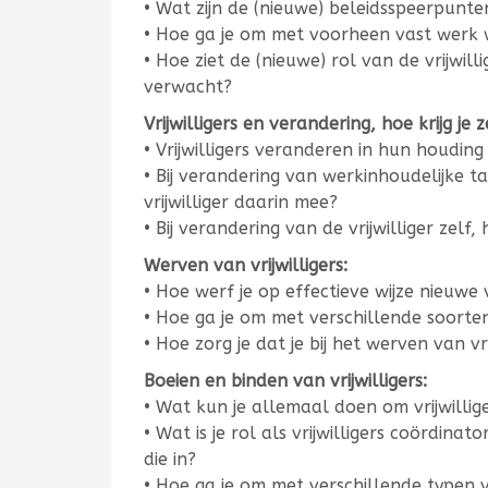
• Wat zijn de (nieuwe) beleidsspeerpunte
• Hoe ga je om met voorheen vast werk w
• Hoe ziet de (nieuwe) rol van de vrijwill
verwacht?
Vrijwilligers en verandering, hoe krijg je 
• Vrijwilligers veranderen in hun houdin
• Bij verandering van werkinhoudelijke t
vrijwilliger daarin mee?
• Bij verandering van de vrijwilliger zelf
Werven van vrijwilligers:
• Hoe werf je op effectieve wijze nieuwe v
• Hoe ga je om met verschillende soorten v
• Hoe zorg je dat je bij het werven van vr
Boeien en binden van vrijwilligers:
• Wat kun je allemaal doen om vrijwilli
• Wat is je rol als vrijwilligers coördinat
die in?
• Hoe ga je om met verschillende typen vr