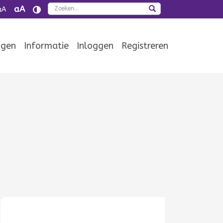
Zoeken
aA
aA
ngen
Informatie
Inloggen
Registreren