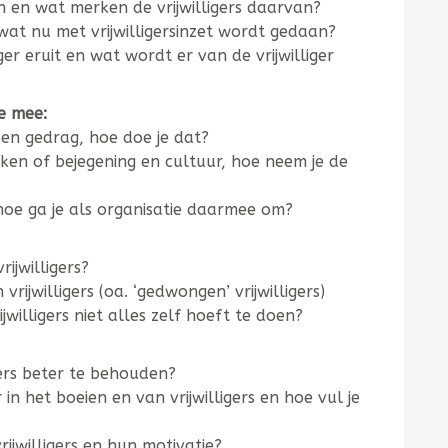
n en wat merken de vrijwilligers daarvan?
at nu met vrijwilligersinzet wordt gedaan?
iger eruit en wat wordt er van de vrijwilliger
ze mee:
g en gedrag, hoe doe je dat?
aken of bejegening en cultuur, hoe neem je de
, hoe ga je als organisatie daarmee om?
rijwilligers?
rijwilligers (oa. ‘gedwongen’ vrijwilligers)
ijwilligers niet alles zelf hoeft te doen?
gers beter te behouden?
or in het boeien en van vrijwilligers en hoe vul je
ijwilligers en hun motivatie?