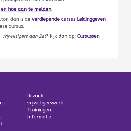
s en hoe aan te melden
.
ator, dan is de
verdiepende cursus Leidinggeven
eze cursus.
n
Vrijwilligers aan Zet
? Kijk dan op:
Cursussen
:
Ik zoek
ns
vrijwilligerswerk
s
Trainingen
a
Informatie
t