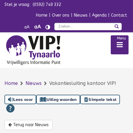
Stel je vraag:
(0592) 749 332
Navigatie overslaan
Home
|
Over ons
|
Nieuws
|
Agenda
|
Contact
Zoek
aA
aA
Menu
Home
Nieuws
Vakantiesluiting kantoor VIP!
Lees voor
Uitleg woorden
Simpele tekst
Terug naar Nieuws