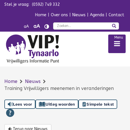
Stel je vraag:
(0592) 749 332
Navigatie overslaan
Home
|
Over ons
|
Nieuws
|
Agenda
|
Contact
Zoek
aA
aA
Menu
Home
Nieuws
Training Vrijwilligers meenemen in veranderingen
Lees voor
Uitleg woorden
Simpele tekst
Terug naar Nieuws