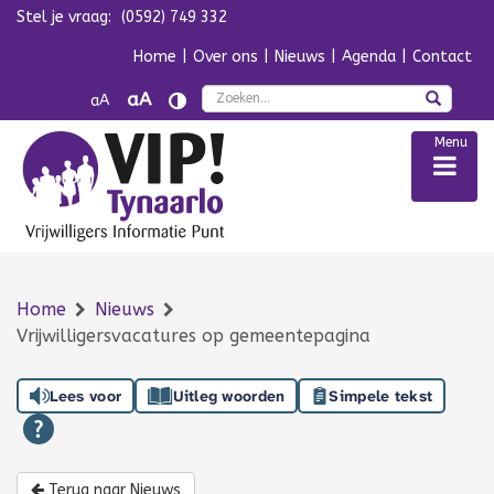
Stel je vraag:
(0592) 749 332
Navigatie overslaan
Home
|
Over ons
|
Nieuws
|
Agenda
|
Contact
Zoek
aA
aA
Menu
Home
Nieuws
Vrijwilligersvacatures op gemeentepagina
Lees voor
Uitleg woorden
Simpele tekst
Terug naar Nieuws