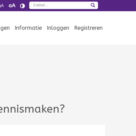
Zoeken
aA
aA
ngen
Informatie
Inloggen
Registreren
 kennismaken?