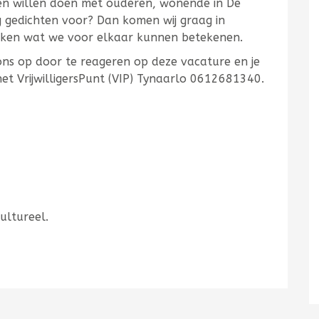
men willen doen met ouderen, wonende in De
 gedichten voor? Dan komen wij graag in
ekken wat we voor elkaar kunnen betekenen.
ons op door te reageren op deze vacature en je
t VrijwilligersPunt (VIP) Tynaarlo 0612681340.
Cultureel.