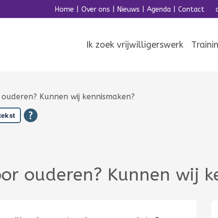
Home
|
Over ons
|
Nieuws
|
Agenda
|
Contact
Ik zoek vrijwilligerswerk
Traini
oor ouderen? Kunnen wij kennismaken?
tekst
 voor ouderen? Kunnen wij