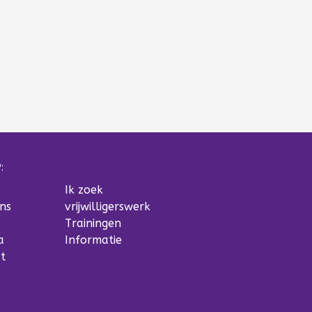
:
Ik zoek
ns
vrijwilligerswerk
s
Trainingen
a
Informatie
t