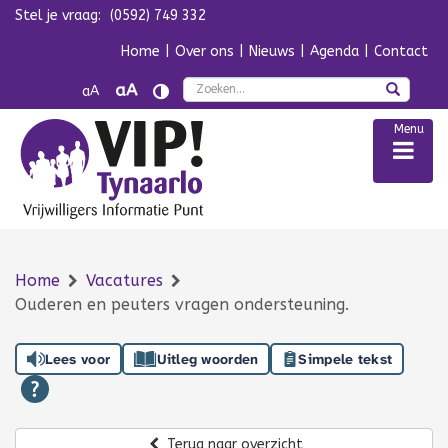
Stel je vraag:
(0592) 749 332
Navigatie overslaan
Home
|
Over ons
|
Nieuws
|
Agenda
|
Contact
Zoek
aA
aA
Menu
Home
Vacatures
Ouderen en peuters vragen ondersteuning.
Lees voor
Uitleg woorden
Simpele tekst
Terug naar overzicht