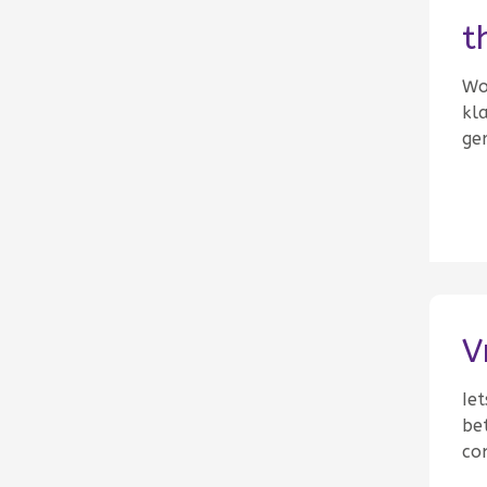
t
Wor
kl
ge
V
Iet
be
co