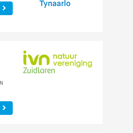
e
VN
e