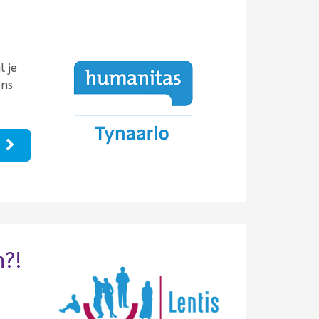
l je
ons
e
n?!