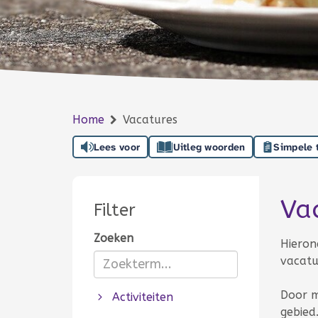
Home
Vacatures
Lees voor
Uitleg woorden
Simpele 
Va
Filter
Zoeken
Totaal
Hieron
vacatu
Door m
Activiteiten
gebied.