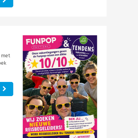
e
n met
oek
e