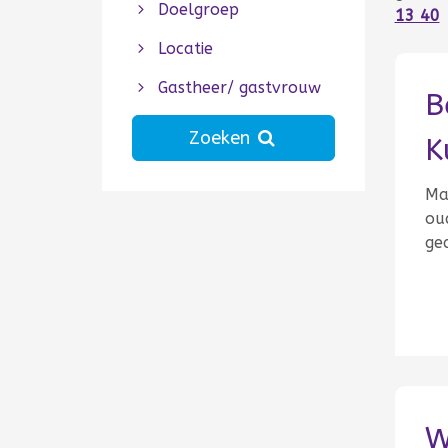
Doelgroep
13 40
Locatie
Gastheer/ gastvrouw
B
Zoeken
K
Ma
ou
ge
W