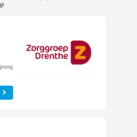
ag!
graag
e