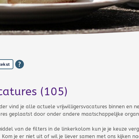
tekst
catures
(105)
 aantal 105
der vind je alle actuele vrijwilligersvacatures binnen en n
res geplaatst door onder andere maatschappelijke organis
iddel van de filters in de linkerkolom kun je je keuze ver
 Kom je er niet uit of wil
je liever samen met ons kijken n