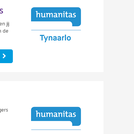
s
n jij
n de
e
gers