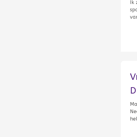
Ik 
sp
va
V
D
Ma
Ned
he